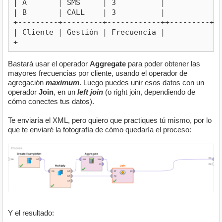
| A       | SMS     | 3          |

| B       | CALL    | 3          |

+---------+---------+------------++---------+---
| Cliente | Gestión | Frecuencia |

+
Bastará usar el operador
Aggregate
para poder obtener las
mayores frecuencias por cliente, usando el operador de
agregación
maximum
. Luego puedes unir esos datos con un
operador
Join
, en un
left join
(o right join, dependiendo de
cómo conectes tus datos).
Te enviaría el XML, pero quiero que practiques tú mismo, por lo
que te enviaré la fotografía de cómo quedaría el proceso:
Y el resultado: